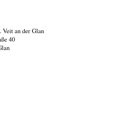
 Veit an der Glan
aße 40
Glan